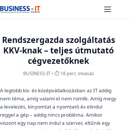
Rendszergazda szolgáltatás
KKV-knak – teljes útmutató
cégvezetőknek
BUSINESS-IT
• ⏱️ 18 perc olvasás
A legtöbb kis- és középvállalkozásban az IT addig
nem téma, amíg valami el nem romlik. Amíg megy
a levelezés, kinyomtat a nyomtató és elindul
reggel a gép – addig nincs probléma. Amikor
viszont egy nap nem indul a szerver, eltűnik egy