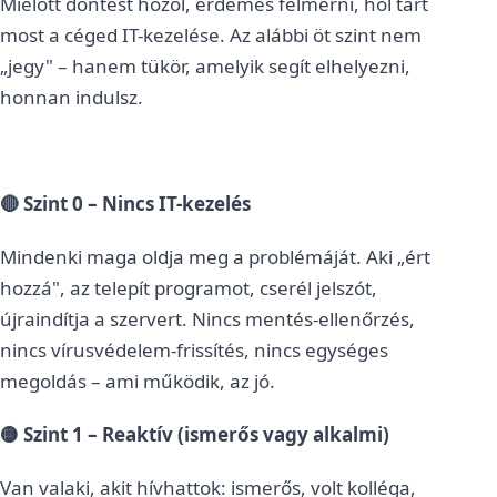
Mielőtt döntést hozol, érdemes felmérni, hol tart
most a céged IT-kezelése. Az alábbi öt szint nem
„jegy" – hanem tükör, amelyik segít elhelyezni,
honnan indulsz.
🔴 Szint 0 – Nincs IT-kezelés
Mindenki maga oldja meg a problémáját. Aki „ért
hozzá", az telepít programot, cserél jelszót,
újraindítja a szervert. Nincs mentés-ellenőrzés,
nincs vírusvédelem-frissítés, nincs egységes
megoldás – ami működik, az jó.
🟡 Szint 1 – Reaktív (ismerős vagy alkalmi)
Van valaki, akit hívhattok: ismerős, volt kolléga,