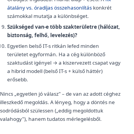
átalány vs. óradíjas összehasonlítás
konkrét
számokkal mutatja a különbséget.
Szükséged van-e több szakterületre (hálózat,
biztonság, felhő, levelezés)?
Egyetlen belső IT-s ritkán lefed minden
területet egyformán. Ha a cég különböző
szaktudást igényel → a kiszervezett csapat vagy
a hibrid modell (belső IT-s + külső háttér)
erősebb.
Nincs „egyetlen jó válasz" – de van az adott céghez
illeszkedő megoldás. A lényeg, hogy a döntés ne
sodródásból szülessen („eddig megoldottuk
valahogy"), hanem tudatos mérlegelésből.