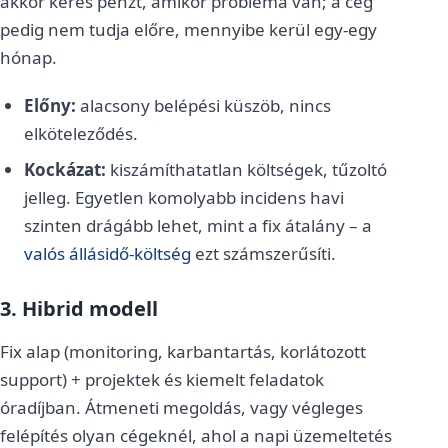
akkor keres pénzt, amikor probléma van; a cég
pedig nem tudja előre, mennyibe kerül egy-egy
hónap.
Előny:
alacsony belépési küszöb, nincs
elköteleződés.
Kockázat:
kiszámíthatatlan költségek, tűzoltó
jelleg. Egyetlen komolyabb incidens havi
szinten drágább lehet, mint a fix átalány – a
valós állásidő-költség
ezt számszerűsíti.
3. Hibrid modell
Fix alap (monitoring, karbantartás, korlátozott
support) + projektek és kiemelt feladatok
óradíjban. Átmeneti megoldás, vagy végleges
felépítés olyan cégeknél, ahol a napi üzemeltetés