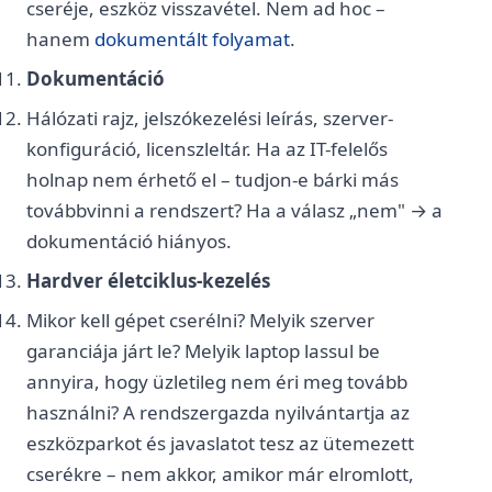
cseréje, eszköz visszavétel. Nem ad hoc –
hanem
dokumentált folyamat
.
Dokumentáció
Hálózati rajz, jelszókezelési leírás, szerver-
konfiguráció, licenszleltár. Ha az IT-felelős
holnap nem érhető el – tudjon-e bárki más
továbbvinni a rendszert? Ha a válasz „nem" → a
dokumentáció hiányos.
Hardver életciklus-kezelés
Mikor kell gépet cserélni? Melyik szerver
garanciája járt le? Melyik laptop lassul be
annyira, hogy üzletileg nem éri meg tovább
használni? A rendszergazda nyilvántartja az
eszközparkot és javaslatot tesz az ütemezett
cserékre – nem akkor, amikor már elromlott,