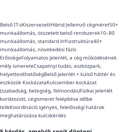
Belső IT-sKiszervezettHibrid Jellemző cégméret50+
munkaállomás, összetett belső rendszerek10–80
munkaállomás, standard infrastruktúra40+
munkaállomás, növekedési fázis
ErősségeFolyamatos jelenlét, a cég működésének
mély ismereteCsapatnyi tudás, eszközpark,
helyettesíthetőségBelső jelenlét + külső háttér és
eszközök KockázataKulcsember-kockázat
(szabadság, betegség, felmondás)Fizikai jelenlét
korlátozott, cégismeret felépítése időbe
telikKoordináció igényes, felelősségi határok
meghatározása kulcskérdés
5 kérdés, amelyik segít dönteni