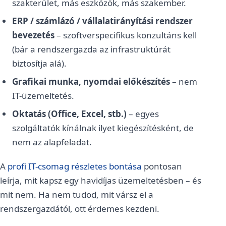
szakterület, más eszközök, más szakember.
ERP / számlázó / vállalatirányítási rendszer
bevezetés
– szoftverspecifikus konzultáns kell
(bár a rendszergazda az infrastruktúrát
biztosítja alá).
Grafikai munka, nyomdai előkészítés
– nem
IT-üzemeltetés.
Oktatás (Office, Excel, stb.)
– egyes
szolgáltatók kínálnak ilyet kiegészítésként, de
nem az alapfeladat.
A
profi IT-csomag részletes bontása
pontosan
leírja, mit kapsz egy havidíjas üzemeltetésben – és
mit nem. Ha nem tudod, mit vársz el a
rendszergazdától, ott érdemes kezdeni.