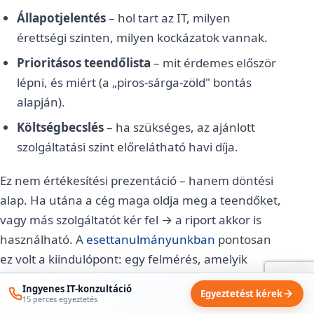
Állapotjelentés
– hol tart az IT, milyen
érettségi szinten, milyen kockázatok vannak.
Prioritásos teendőlista
– mit érdemes először
lépni, és miért (a „piros-sárga-zöld" bontás
alapján).
Költségbecslés
– ha szükséges, az ajánlott
szolgáltatási szint előrelátható havi díja.
Ez nem értékesítési prezentáció – hanem döntési
alap. Ha utána a cég maga oldja meg a teendőket,
vagy más szolgáltatót kér fel → a riport akkor is
használható. A
esettanulmányunkban
pontosan
ez volt a kiindulópont: egy felmérés, amelyik
megmutatta, hol áll a cég – és ennek alapján
Ingyenes IT-konzultáció
Egyeztetést kérek
született meg az együttműködés.
15 perces egyeztetés