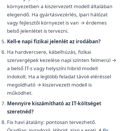
környezetben a kiszervezett modell általában
elegendő. Ha gyártásvezérlés, ipari hálózat
vagy fejlesztői környezet is van → érdemes
belső jelenlétet is tervezni.
Kell-e napi fizikai jelenlét az irodában?
Ha hardvercsere, kábelhúzás, fizikai
szervergépek kezelése napi szinten felmerül →
a belső IT-s vagy helyszíni hibrid modell
indokolt. Ha a legtöbb feladat távoli eléréssel
megoldható → kiszervezett modell is
működhet.
Mennyire kiszámítható az IT-költséget
szeretnéd?
Fix havi átalány: pontosan tervezhető.
Óradíjas: ingadozó. Hibrid: alap + eseti. A
fix