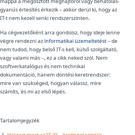
mappa a megosztott meghajtóról vagy behatolás-
gyanús értesítés érkezik – akkor derül ki, hogy az
IT-t nem kezeli senki rendszerszinten.
Ha cégvezetőként arra gondolsz, hogy ideje lenne
végre rendezni az
informatikai üzemeltetést
– de
nem tudod, hogy belső IT-s kell, külső szolgáltató,
vagy valami más –, ez a cikk neked szól. Nem
szoftverkatalógus és nem technikai
dokumentáció, hanem döntési keretrendszer:
mire van szükséged, hogyan válassz, mire
számíts, és mi az első lépés.
Tartalomjegyzék
Hol tart most az IT-d? – érettségi szintek