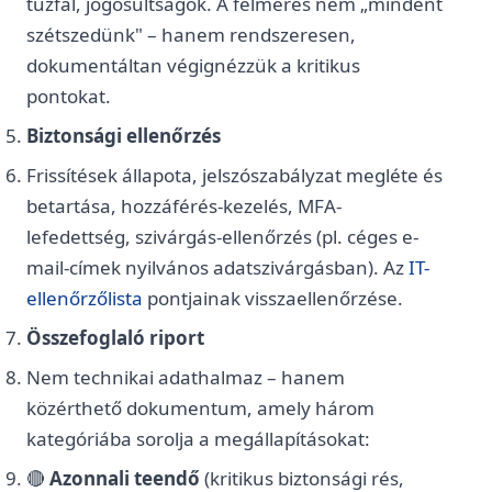
tűzfal, jogosultságok. A felmérés nem „mindent
szétszedünk" – hanem rendszeresen,
dokumentáltan végignézzük a kritikus
pontokat.
Biztonsági ellenőrzés
Frissítések állapota, jelszószabályzat megléte és
betartása, hozzáférés-kezelés, MFA-
lefedettség, szivárgás-ellenőrzés (pl. céges e-
mail-címek nyilvános adatszivárgásban). Az
IT-
ellenőrzőlista
pontjainak visszaellenőrzése.
Összefoglaló riport
Nem technikai adathalmaz – hanem
közérthető dokumentum, amely három
kategóriába sorolja a megállapításokat:
🔴
Azonnali teendő
(kritikus biztonsági rés,