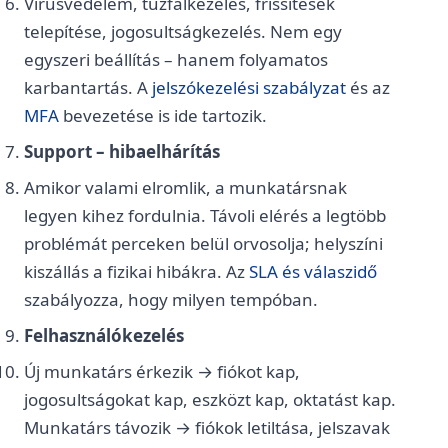
Vírusvédelem, tűzfalkezelés, frissítések
telepítése, jogosultságkezelés. Nem egy
egyszeri beállítás – hanem folyamatos
karbantartás. A
jelszókezelési szabályzat
és az
MFA
bevezetése is ide tartozik.
Support – hibaelhárítás
Amikor valami elromlik, a munkatársnak
legyen kihez fordulnia. Távoli elérés a legtöbb
problémát perceken belül orvosolja; helyszíni
kiszállás a fizikai hibákra. Az
SLA és válaszidő
szabályozza, hogy milyen tempóban.
Felhasználókezelés
Új munkatárs érkezik → fiókot kap,
jogosultságokat kap, eszközt kap, oktatást kap.
Munkatárs távozik → fiókok letiltása, jelszavak