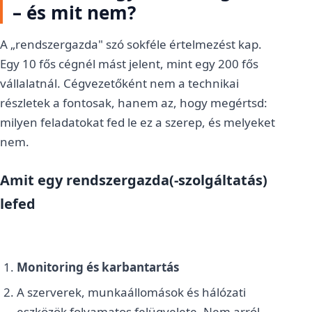
– és mit nem?
A „rendszergazda" szó sokféle értelmezést kap.
Egy 10 fős cégnél mást jelent, mint egy 200 fős
vállalatnál. Cégvezetőként nem a technikai
részletek a fontosak, hanem az, hogy megértsd:
milyen feladatokat fed le ez a szerep, és melyeket
nem.
Amit egy rendszergazda(-szolgáltatás)
lefed
Monitoring és karbantartás
A szerverek, munkaállomások és hálózati
eszközök folyamatos felügyelete. Nem arról