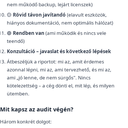
nem működő backup, lejárt licenszek)
🟡
Rövid távon javítandó
(elavult eszközök,
hiányos dokumentáció, nem optimális hálózat)
🟢
Rendben van
(ami működik és nincs vele
teendő)
Konzultáció – javaslat és következő lépések
Átbeszéljük a riportot: mi az, amit érdemes
azonnal lépni, mi az, ami tervezhető, és mi az,
ami „jó lenne, de nem sürgős". Nincs
kötelezettség – a cég dönti el, mit lép, és milyen
ütemben.
Mit kapsz az audit végén?
Három konkrét dolgot: