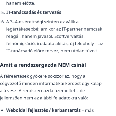
hanem előtte.
IT-tanácsadás és tervezés
A 3–4-es érettségi szinten ez válik a
legértékesebbé: amikor az IT-partner nemcsak
reagál, hanem javasol. Szoftverváltás,
felhőmigráció, irodaátalakítás, új telephely – az
IT-tanácsadó előre tervez, nem utólag tűzolt.
Amit a rendszergazda NEM csinál
A félreértések gyökere sokszor az, hogy a
cégvezető minden informatikai kérdést egy kalap
alá vesz. A rendszergazda üzemeltet – de
jellemzően nem az alábbi feladatokra való:
Weboldal fejlesztés / karbantartás
– más