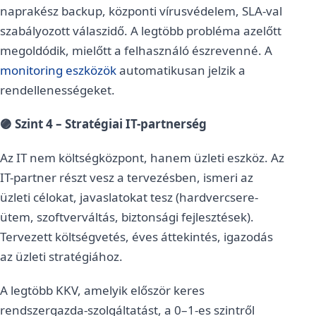
naprakész backup, központi vírusvédelem, SLA-val
szabályozott válaszidő. A legtöbb probléma azelőtt
megoldódik, mielőtt a felhasználó észrevenné. A
monitoring eszközök
automatikusan jelzik a
rendellenességeket.
🟣 Szint 4 – Stratégiai IT-partnerség
Az IT nem költségközpont, hanem üzleti eszköz. Az
IT-partner részt vesz a tervezésben, ismeri az
üzleti célokat, javaslatokat tesz (hardvercsere-
ütem, szoftverváltás, biztonsági fejlesztések).
Tervezett költségvetés, éves áttekintés, igazodás
az üzleti stratégiához.
A legtöbb KKV, amelyik először keres
rendszergazda-szolgáltatást, a 0–1-es szintről