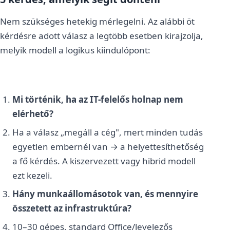
Nem szükséges hetekig mérlegelni. Az alábbi öt
kérdésre adott válasz a legtöbb esetben kirajzolja,
melyik modell a logikus kiindulópont:
Mi történik, ha az IT-felelős holnap nem
elérhető?
Ha a válasz „megáll a cég", mert minden tudás
egyetlen embernél van → a helyettesíthetőség
a fő kérdés. A kiszervezett vagy hibrid modell
ezt kezeli.
Hány munkaállomásotok van, és mennyire
összetett az infrastruktúra?
10–30 gépes, standard Office/levelezős