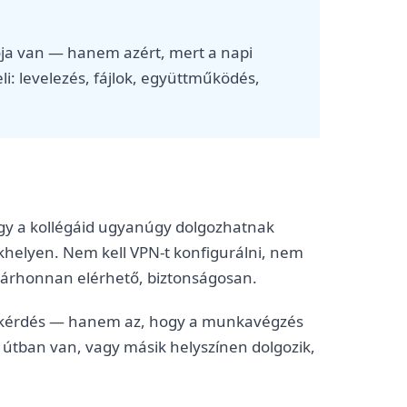
ója van — hanem azért, mert a napi
li: levelezés, fájlok, együttműködés,
hogy a kollégáid ugyanúgy dolgozhatnak
ékhelyen. Nem kell VPN-t konfigurálni, nem
 bárhonnan elérhető, biztonságosan.
 a kérdés — hanem az, hogy a munkavégzés
g, útban van, vagy másik helyszínen dolgozik,