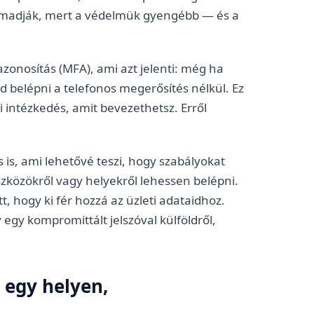
támadják, mert a védelmük gyengébb — és a
zonosítás (MFA), ami azt jelenti: még ha
ud belépni a telefonos megerősítés nélkül. Ez
 intézkedés, amit bevezethetsz. Erről
s, ami lehetővé teszi, hogy szabályokat
szközökről vagy helyekről lehessen belépni.
, hogy ki fér hozzá az üzleti adataidhoz.
y egy kompromittált jelszóval külföldről,
egy helyen,