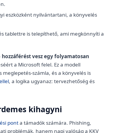
en.
yi eszközként nyilvántartani, a könyvelés
s tablettre is telepíthető, ami megkönnyíti a
—
hozzáférést vesz egy folyamatosan
éért a Microsoft felel. Ez a modell
cs meglepetés-számla, és a könyvelés is
ellel
, a logika ugyanaz: tervezhetőség és
érdemes kihagyni
ési pont
a támadók számára. Phishing,
alati problémák, hanem napi valóság a KKV