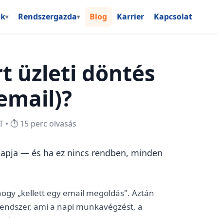
ok
Rendszergazda
Blog
Karrier
Kapcsolat
▾
▾
t üzleti döntés
email)?
T • ⏱️ 15 perc olvasás
lapja — és ha ez nincs rendben, minden
hogy „kellett egy email megoldás". Aztán
etrendszer, ami a napi munkavégzést, a