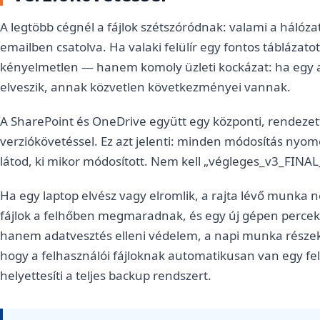
A legtöbb cégnél a fájlok szétszóródnak: valami a hálóz
emailben csatolva. Ha valaki felülír egy fontos táblázat
kényelmetlen — hanem komoly üzleti kockázat: ha egy a
elveszik, annak közvetlen következményei vannak.
A SharePoint és OneDrive együtt egy központi, rendez
verziókövetéssel. Ez azt jelenti: minden módosítás nyom
látod, ki mikor módosított. Nem kell „végleges_v3_FINAL_j
Ha egy laptop elvész vagy elromlik, a rajta lévő munka n
fájlok a felhőben megmaradnak, és egy új gépen percek
hanem adatvesztés elleni védelem, a napi munka része
hogy a felhasználói fájloknak automatikusan van egy fe
helyettesíti a teljes backup rendszert.