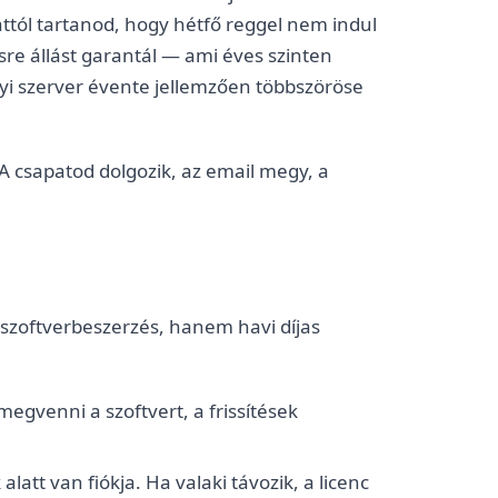
attól tartanod, hogy hétfő reggel nem indul
sre állást garantál — ami éves szinten
lyi szerver évente jellemzően többszöröse
 A csapatod dolgozik, az email megy, a
szoftverbeszerzés, hanem havi díjas
egvenni a szoftvert, a frissítések
alatt van fiókja. Ha valaki távozik, a licenc