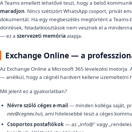
A Teams emellett lehetővé teszi, hogy a belső kommuni
maradjon
. Nincs szétszórt WhatsApp csoport, privát em
dokumentál. Ha egy megbeszélés megtörtént a Teams-ben
döntések, feladatkiosztások nem vesznek el a mindenn
— ez a
szervezeti memória
alapja.
Exchange Online — a professzioná
Az Exchange Online a Microsoft 365 levelezési motorja. A
— anélkül, hogy a cégnél hardvert kellene üzemeltetni 
Mit jelent ez a gyakorlatban?
Névre szóló céges e-mail
— minden kolléga saját, pro
nev@cegnev.hu
), ami hitelesebbé teszi a céges kommu
Csoportos postafiókok
— az „info@" vagy „rendeles