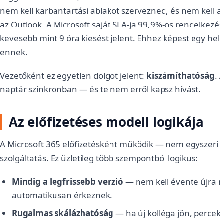
nem kell karbantartási ablakot szervezned, és nem kell 
az Outlook. A Microsoft saját SLA-ja 99,9%-os rendelkezé
kevesebb mint 9 óra kiesést jelent. Ehhez képest egy he
ennek.
Vezetőként ez egyetlen dolgot jelent:
kiszámíthatóság
.
naptár szinkronban — és te nem erről kapsz hívást.
Az előfizetéses modell logikája
A Microsoft 365 előfizetésként működik — nem egyszeri 
szolgáltatás. Ez üzletileg több szempontból logikus:
Mindig a legfrissebb verzió
— nem kell évente újra m
automatikusan érkeznek.
Rugalmas skálázhatóság
— ha új kolléga jön, percek 