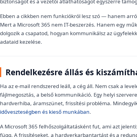
biztonságot és a vezetői átláthatóságot egyszerre támog
Ebben a cikkben nem funkciókról lesz szó — hanem arról,
Mert a Microsoft 365 nem IT-beszerzés. Hanem egy mű
dolgozik a csapatod, hogyan kommunikálsz az ügyfelekke
adataid kezelése.
Rendelkezésre állás és kiszámít
Ha az e-mail rendszered leáll, a cég áll. Nem csak a lev
fájlmegosztás, a belső kommunikáció. Egy helyi szervere
hardverhiba, áramszünet, frissítési probléma. Mindegyik 
időveszteségben és kieső munkában
.
A Microsoft 365 felhőszolgáltatásként fut, ami azt jelent
függ. A frissítéseket, a hardverkarbantartást és a redun