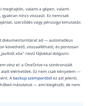
ati meghajtón, valami a gépen, valami
ot, gyakran nincs visszaút. Ez nemcsak
jánlat, szerződés vagy pénzügyi kimutatás
ett dokumentumtárat ad — automatikus
on követhető, visszaállítható, és pontosan
avított.xlsx" nevű fájlokkal dolgozni.
em vész el: a OneDrive-ra szinkronizált
 alatt elérhetőek. Ez nem csak kényelem —
ként. A
backup szempontból
ez azt jelenti,
lhőbeli másolatuk — ami kiegészíti, de nem