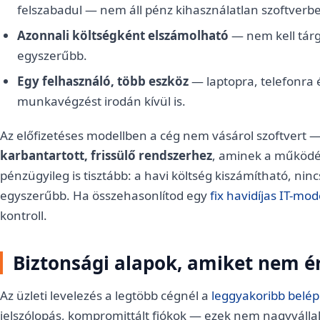
felszabadul — nem áll pénz kihasználatlan szoftverb
Azonnali költségként elszámolható
— nem kell tárg
egyszerűbb.
Egy felhasználó, több eszköz
— laptopra, telefonra é
munkavégzést irodán kívül is.
Az előfizetéses modellben a cég nem vásárol szoftvert 
karbantartott, frissülő rendszerhez
, aminek a működés
pénzügyileg is tisztább: a havi költség kiszámítható, nin
egyszerűbb. Ha összehasonlítod egy
fix havidíjas IT-mod
kontroll.
Biztonsági alapok, amiket nem 
Az üzleti levelezés a legtöbb cégnél a
leggyakoribb belép
jelszólopás, kompromittált fiókok — ezek nem nagyváll