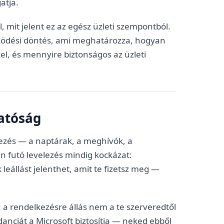
atja.
 mit jelent ez az egész üzleti szempontból.
ködési döntés, ami meghatározza, hogyan
l, és mennyire biztonságos az üzleti
hatóság
elezés — a naptárak, a meghívók, a
n futó levelezés mindig kockázat:
leállást jelenthet, amit te fizetsz meg —
i: a rendelkezésre állás nem a te szerveredtől
danciát a Microsoft biztosítja — neked ebből