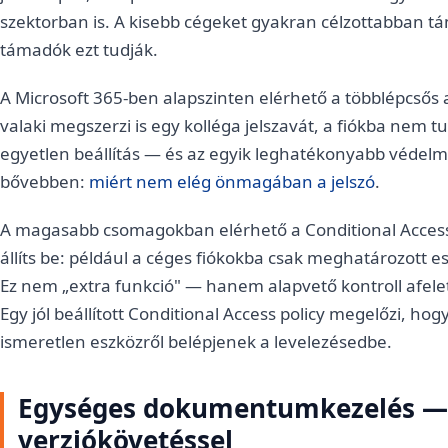
szektorban is. A kisebb cégeket gyakran célzottabban 
támadók ezt tudják.
A Microsoft 365-ben alapszinten elérhető a többlépcsős a
valaki megszerzi is egy kolléga jelszavát, a fiókba nem t
egyetlen beállítás — és az egyik leghatékonyabb védelmi
bővebben:
miért nem elég önmagában a jelszó
.
A magasabb csomagokban elérhető a Conditional Access i
állíts be: például a céges fiókokba csak meghatározott e
Ez nem „extra funkció" — hanem alapvető kontroll afelett
Egy jól beállított Conditional Access policy megelőzi, hog
ismeretlen eszközről belépjenek a levelezésedbe.
Egységes dokumentumkezelés — 
verziókövetéssel