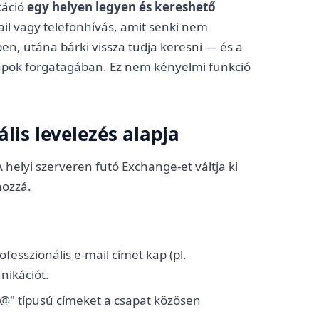
káció
egy helyen legyen és kereshető
ail vagy telefonhívás, amit senki nem
, utána bárki vissza tudja keresni — és a
apok forgatagában. Ez nem kényelmi funkció
lis levelezés alapja
 helyi szerveren futó Exchange-et váltja ki
hozzá.
fesszionális e-mail címet kap (pl.
nikációt.
@" típusú címeket a csapat közösen