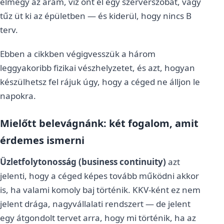
elmegy az áram, víz önt el egy szerverszobát, vagy
tűz üt ki az épületben — és kiderül, hogy nincs B
terv.
Ebben a cikkben végigvesszük a három
leggyakoribb fizikai vészhelyzetet, és azt, hogyan
készülhetsz fel rájuk úgy, hogy a céged ne álljon le
napokra.
Mielőtt belevágnánk: két fogalom, amit
érdemes ismerni
Üzletfolytonosság (business continuity)
azt
jelenti, hogy a céged képes tovább működni akkor
is, ha valami komoly baj történik. KKV-ként ez nem
jelent drága, nagyvállalati rendszert — de jelent
egy átgondolt tervet arra, hogy mi történik, ha az