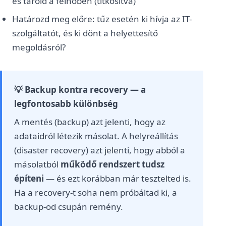
és tárold a felhőben (titkosítva)
Határozd meg előre: tűz esetén ki hívja az IT-
szolgáltatót, és ki dönt a helyettesítő
megoldásról?
💡 Backup kontra recovery — a
legfontosabb különbség
A mentés (backup) azt jelenti, hogy az
adataidról létezik másolat. A helyreállítás
(disaster recovery) azt jelenti, hogy abból a
másolatból
működő rendszert tudsz
építeni
— és ezt korábban már tesztelted is.
Ha a recovery-t soha nem próbáltad ki, a
backup-od csupán remény.