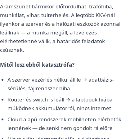
Áramszünet bármikor előfordulhat: trafóhiba,
munkálat, vihar, túlterhelés. A legtöbb KKV-nál
ilyenkor a szerver és a hálózati eszközök azonnal
leállnak — a munka megáll, a levelezés
elérhetetlenné válik, a határidős feladatok
csúsznak.
Mitől lesz ebből katasztrófa?
A szerver vezérlés nélkül áll le → adatbázis-
sérülés, fájlrendszer-hiba
Router és switch is leáll → a laptopok hiába
működnek akkumulátorról, nincs internet
Cloud-alapú rendszerek mobilneten elérhetők
lennének — de senki nem gondolt rá előre