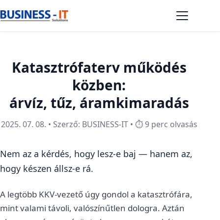
Katasztrófaterv működés
közben:
árvíz, tűz, áramkimaradás
2025. 07. 08. • Szerző: BUSINESS-IT • ⏱️ 9 perc olvasás
Nem az a kérdés, hogy lesz-e baj — hanem az,
hogy készen állsz-e rá.
A legtöbb KKV-vezető úgy gondol a katasztrófára,
mint valami távoli, valószínűtlen dologra. Aztán