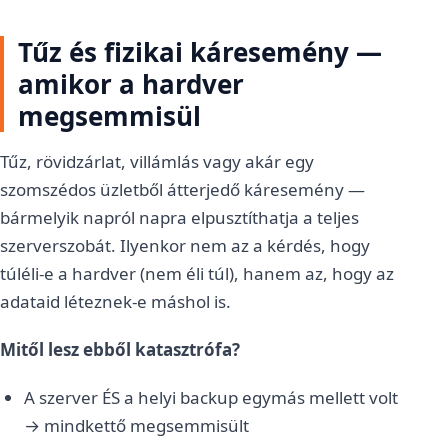
Tűz és fizikai káresemény —
amikor a hardver
megsemmisül
Tűz, rövidzárlat, villámlás vagy akár egy
szomszédos üzletből átterjedő káresemény —
bármelyik napról napra elpusztíthatja a teljes
szerverszobát. Ilyenkor nem az a kérdés, hogy
túléli-e a hardver (nem éli túl), hanem az, hogy az
adataid léteznek-e máshol is.
Mitől lesz ebből katasztrófa?
A szerver ÉS a helyi backup egymás mellett volt
→ mindkettő megsemmisült