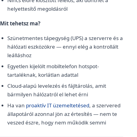
Nincs előre kiosztott felelős, aki dönthet a
helyettesítő megoldásról
Mit tehetsz ma?
Szünetmentes tápegység (UPS) a szerverre és a
hálózati eszközökre — ennyi elég a kontrollált
leálláshoz
Egyetlen kijelölt mobiltelefon hotspot-
tartaléknak, korlátlan adattal
Cloud-alapú levelezés és fájltárolás, amit
bármilyen hálózatról el lehet érni
Ha van
proaktív IT üzemeltetésed
, a szervered
állapotáról azonnal jön az értesítés — nem te
veszed észre, hogy nem működik semmi