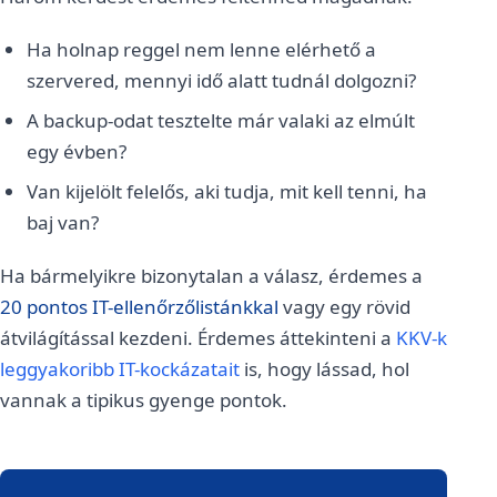
Ha holnap reggel nem lenne elérhető a
szervered, mennyi idő alatt tudnál dolgozni?
A backup-odat tesztelte már valaki az elmúlt
egy évben?
Van kijelölt felelős, aki tudja, mit kell tenni, ha
baj van?
Ha bármelyikre bizonytalan a válasz, érdemes a
20 pontos IT-ellenőrzőlistánkkal
vagy egy rövid
átvilágítással kezdeni. Érdemes áttekinteni a
KKV-k
leggyakoribb IT-kockázatait
is, hogy lássad, hol
vannak a tipikus gyenge pontok.