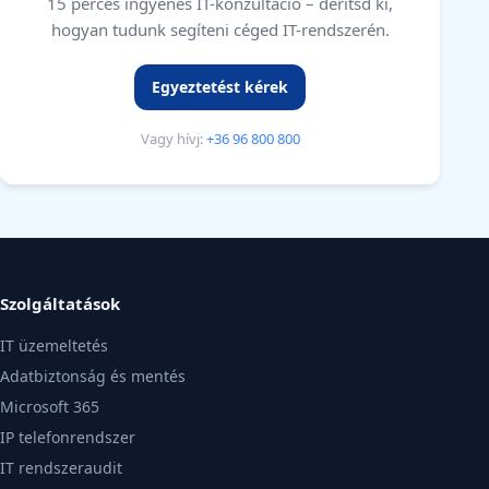
15 perces ingyenes IT-konzultáció – derítsd ki,
hogyan tudunk segíteni céged IT-rendszerén.
Egyeztetést kérek
Vagy hívj:
+36 96 800 800
Szolgáltatások
IT üzemeltetés
Adatbiztonság és mentés
Microsoft 365
IP telefonrendszer
IT rendszeraudit