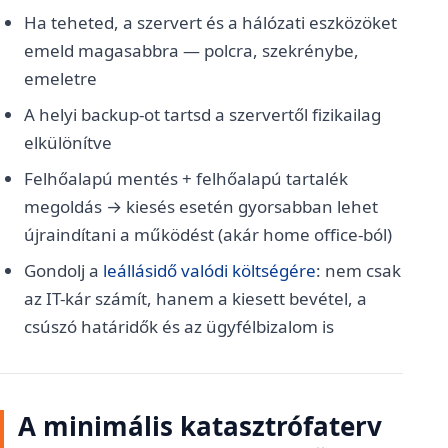
Ha teheted, a szervert és a hálózati eszközöket
emeld magasabbra — polcra, szekrénybe,
emeletre
A helyi backup-ot tartsd a szervertől fizikailag
elkülönítve
Felhőalapú mentés + felhőalapú tartalék
megoldás → kiesés esetén gyorsabban lehet
újraindítani a működést (akár home office-ból)
Gondolj a
leállásidő valódi költségére
: nem csak
az IT-kár számít, hanem a kiesett bevétel, a
csúszó határidők és az ügyfélbizalom is
A minimális katasztrófaterv