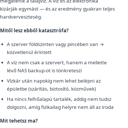
megjelenik a talajvíz. A víz és az elektronika
kizárják egymást — és az eredmény gyakran teljes
hardverveszteség.
Mitől lesz ebből katasztrófa?
A szerver földszinten vagy pincében van →
közvetlenül érintett
A víz nem csak a szervert, hanem a mellette
lévő NAS backup-ot is tönkreteszi
Vízkár után napokig nem lehet belépni az
épületbe (szárítás, biztosító, közművek)
Ha nincs felhőalapú tartalék, addig nem tudsz
dolgozni, amíg fizikailag helyre nem áll az iroda
Mit tehetsz ma?