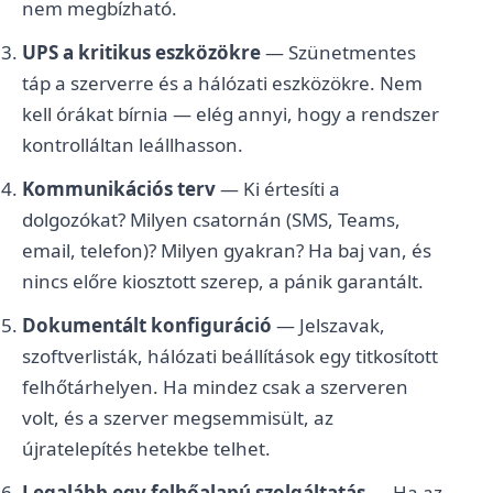
nem megbízható.
UPS a kritikus eszközökre
— Szünetmentes
táp a szerverre és a hálózati eszközökre. Nem
kell órákat bírnia — elég annyi, hogy a rendszer
kontrolláltan leállhasson.
Kommunikációs terv
— Ki értesíti a
dolgozókat? Milyen csatornán (SMS, Teams,
email, telefon)? Milyen gyakran? Ha baj van, és
nincs előre kiosztott szerep, a pánik garantált.
Dokumentált konfiguráció
— Jelszavak,
szoftverlisták, hálózati beállítások egy titkosított
felhőtárhelyen. Ha mindez csak a szerveren
volt, és a szerver megsemmisült, az
újratelepítés hetekbe telhet.
Legalább egy felhőalapú szolgáltatás
— Ha az