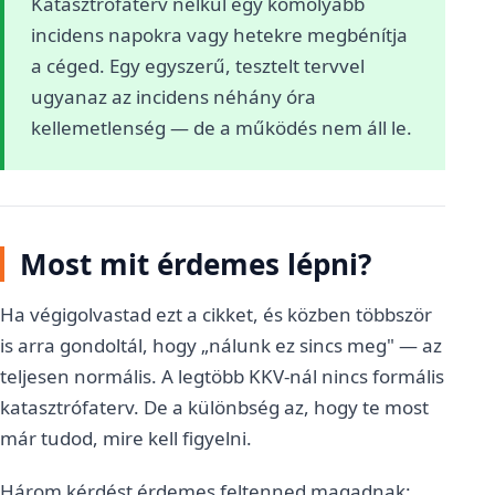
Katasztrófaterv nélkül egy komolyabb
incidens napokra vagy hetekre megbénítja
a céged. Egy egyszerű, tesztelt tervvel
ugyanaz az incidens néhány óra
kellemetlenség — de a működés nem áll le.
Most mit érdemes lépni?
Ha végigolvastad ezt a cikket, és közben többször
is arra gondoltál, hogy „nálunk ez sincs meg" — az
teljesen normális. A legtöbb KKV-nál nincs formális
katasztrófaterv. De a különbség az, hogy te most
már tudod, mire kell figyelni.
Három kérdést érdemes feltenned magadnak: