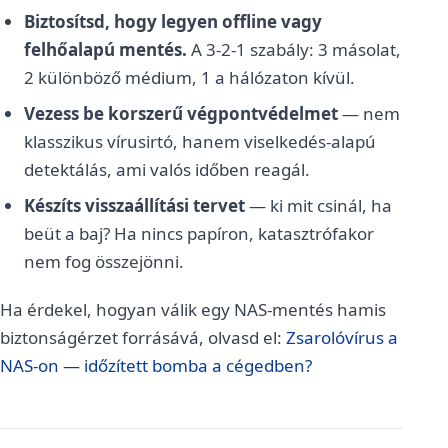
Biztosítsd, hogy legyen offline vagy
felhőalapú mentés.
A 3-2-1 szabály: 3 másolat,
2 különböző médium, 1 a hálózaton kívül.
Vezess be korszerű végpontvédelmet
— nem
klasszikus vírusirtó, hanem viselkedés-alapú
detektálás, ami valós időben reagál.
Készíts visszaállítási tervet
— ki mit csinál, ha
beüt a baj? Ha nincs papíron, katasztrófakor
nem fog összejönni.
Ha érdekel, hogyan válik egy NAS-mentés hamis
biztonságérzet forrásává, olvasd el:
Zsarolóvírus a
NAS-on — időzített bomba a cégedben?