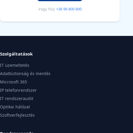
Vagy hívj:
+36 96 800 800
Szolgáltatások
IT üzemeltetés
Adatbiztonság és mentés
Microsoft 365
IP telefonrendszer
IT rendszeraudit
Optikai hálózat
Szoftverfejlesztés