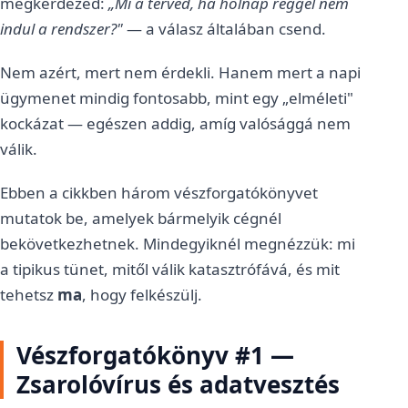
megkérdezed:
„Mi a terved, ha holnap reggel nem
indul a rendszer?"
— a válasz általában csend.
Nem azért, mert nem érdekli. Hanem mert a napi
ügymenet mindig fontosabb, mint egy „elméleti"
kockázat — egészen addig, amíg valósággá nem
válik.
Ebben a cikkben három vészforgatókönyvet
mutatok be, amelyek bármelyik cégnél
bekövetkezhetnek. Mindegyiknél megnézzük: mi
a tipikus tünet, mitől válik katasztrófává, és mit
tehetsz
ma
, hogy felkészülj.
Vészforgatókönyv #1 —
Zsarolóvírus és adatvesztés