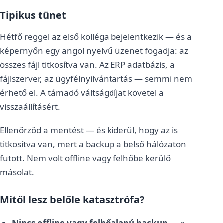
Tipikus tünet
Hétfő reggel az első kolléga bejelentkezik — és a
képernyőn egy angol nyelvű üzenet fogadja: az
összes fájl titkosítva van. Az ERP adatbázis, a
fájlszerver, az ügyfélnyilvántartás — semmi nem
érhető el. A támadó váltságdíjat követel a
visszaállításért.
Ellenőrzöd a mentést — és kiderül, hogy az is
titkosítva van, mert a backup a belső hálózaton
futott. Nem volt offline vagy felhőbe kerülő
másolat.
Mitől lesz belőle katasztrófa?
Nincs offline vagy felhőalapú backup
— a