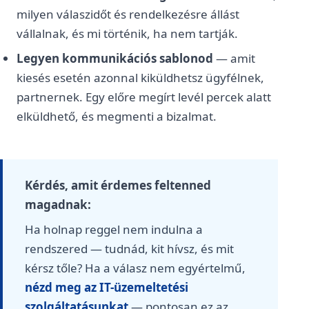
milyen válaszidőt és rendelkezésre állást
vállalnak, és mi történik, ha nem tartják.
Legyen kommunikációs sablonod
— amit
kiesés esetén azonnal kiküldhetsz ügyfélnek,
partnernek. Egy előre megírt levél percek alatt
elküldhető, és megmenti a bizalmat.
Kérdés, amit érdemes feltenned
magadnak:
Ha holnap reggel nem indulna a
rendszered — tudnád, kit hívsz, és mit
kérsz tőle? Ha a válasz nem egyértelmű,
nézd meg az IT-üzemeltetési
szolgáltatásunkat
— pontosan ez az,