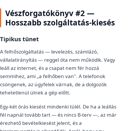
Vészforgatókönyv #2 —
Hosszabb szolgáltatás-kiesés
Tipikus tünet
A felhőszolgáltatás — levelezés, számlázó,
vállalatirányítás — reggel óta nem működik. Vagy
leáll az internet, és a csapat nem fér hozzá
semmihez, ami „a felhőben van". A telefonok
csöngenek, az ügyfelek várnak, de a dolgozók
tehetetlenül ülnek a gép előtt.
Egy-két órás kiesést mindenki túlél. De ha a leállás
fél napnál tovább tart — és nincs B-terv —, az már
érezhető bevételkiesést jelent, és a