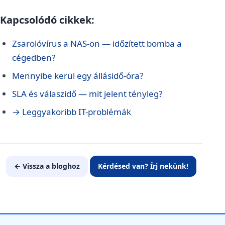
Kapcsolódó cikkek:
Zsarolóvírus a NAS-on — időzített bomba a
cégedben?
Mennyibe kerül egy állásidő-óra?
SLA és válaszidő — mit jelent tényleg?
→ Leggyakoribb IT-problémák
← Vissza a bloghoz
Kérdésed van? Írj nekünk!