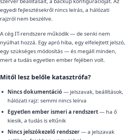
szerver beállításait, a backup konfigurációját. Az
egyedi fejlesztésekről nincs leírás, a hálózati
rajzról nem beszélve.
A cég IT-rendszere működik — de senki nem
nyúlhat hozzá. Egy apró hiba, egy elfelejtett jelszó,
egy szükséges módosítás — és megáll minden,
mert a tudás egyetlen ember fejében volt.
Mitől lesz belőle katasztrófa?
Nincs dokumentáció
— jelszavak, beállítások,
hálózati rajz: semmi nincs leírva
Egyetlen ember ismeri a rendszert
— ha ő
kiesik, a tudás is eltűnik
Nincs jelszókezelő rendszer
— a jelszavak