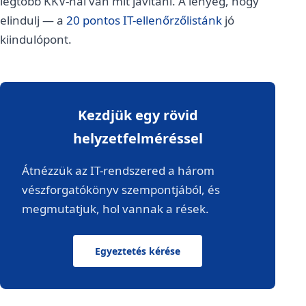
legtöbb KKV-nál van mit javítani. A lényeg, hogy
elindulj — a
20 pontos IT-ellenőrzőlistánk
jó
kiindulópont.
Kezdjük egy rövid
helyzetfelméréssel
Átnézzük az IT-rendszered a három
vészforgatókönyv szempontjából, és
megmutatjuk, hol vannak a rések.
Egyeztetés kérése