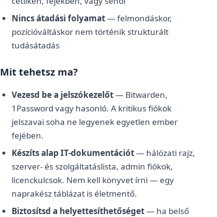
cetliken, fejekben, vagy sehol
Nincs átadási folyamat
— felmondáskor,
pozícióváltáskor nem történik strukturált
tudásátadás
Mit tehetsz ma?
Vezesd be a jelszókezelőt
— Bitwarden,
1Password vagy hasonló. A kritikus fiókok
jelszavai soha ne legyenek egyetlen ember
fejében.
Készíts alap IT-dokumentációt
— hálózati rajz,
szerver- és szolgáltatáslista, admin fiókok,
licenckulcsok. Nem kell könyvet írni — egy
naprakész táblázat is életmentő.
Biztosítsd a helyettesíthetőséget
— ha belső