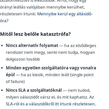
bizalomvesztés is elkezdődik. Arról, hogy egy
órányi leállás valójában mennyibe kerülhet,
részletesen írtunk:
Mennyibe kerül egy állásidő-
óra?
Mitől lesz belőle katasztrófa?
Nincs alternatív folyamat
— ha az elsődleges
rendszer nem megy, senki nem tudja, hogyan
dolgozzon tovább
Minden egyetlen szolgáltatóra vagy vonalra
épül
— ha az kiesik, minden leáll (single point
of failure)
Nincs SLA a szolgáltatóknál
— nem tudod,
milyen válaszidőt vársz el, és mit kaphatsz.
Az
SLA-ról és a válaszidőkről itt írtunk részletesen.