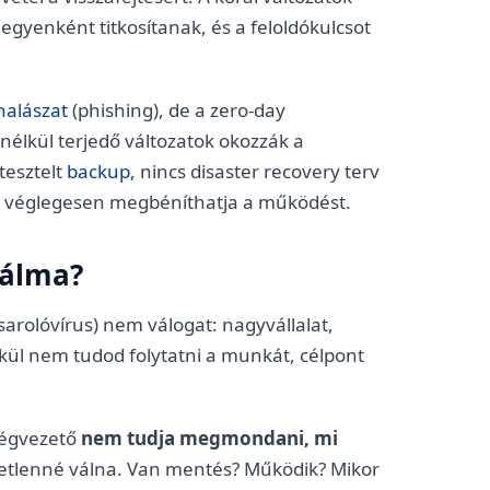
 egyenként titkosítanak, és a feloldókulcsot
halászat
(phishing), de a zero-day
nélkül terjedő változatok okozzák a
tesztelt
backup
, nincs disaster recovery terv
n véglegesen megbéníthatja a működést.
málma?
arolóvírus) nem válogat: nagyvállalat,
lkül nem tudod folytatni a munkát, célpont
 cégvezető
nem tudja megmondani, mi
etetlenné válna. Van mentés? Működik? Mikor