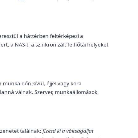
esztül a háttérben feltérképezi a
rt, a NAS-t, a szinkronizált felhőtárhelyeket
n munkaidőn kívül, éjjel vagy kora
atlanná válnak. Szerver, munkaállomások,
zenetet találnak:
fizesd ki a váltságdíjat