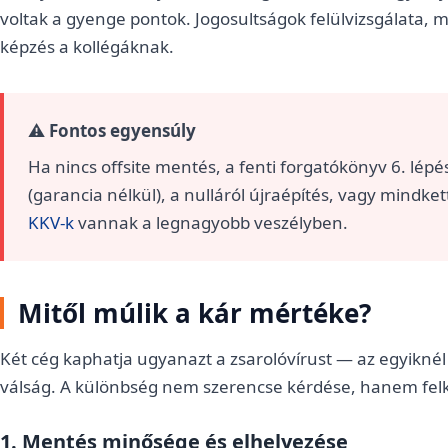
voltak a gyenge pontok. Jogosultságok felülvizsgálata, 
képzés a kollégáknak.
⚠️ Fontos egyensúly
Ha nincs offsite mentés, a fenti forgatókönyv 6. lép
(garancia nélkül), a nulláról újraépítés, vagy mindket
KKV-k
vannak a legnagyobb veszélyben.
Mitől múlik a kár mértéke?
Két cég kaphatja ugyanazt a zsarolóvírust — az egyiknél 
válság. A különbség nem szerencse kérdése, hanem fel
1. Mentés minősége és elhelyezése