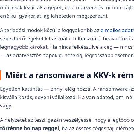
még csak lezárták a gépet, de a mai verziók minden fájlt
enélkül gyakorlatilag lehetetlen megszerezni.
A terjedési módok közül a leggyakoribb az
e-mailes adat
sebezhetőségeket kihasználó, felhasználói beavatkozás 
legnagyobb károkat. Ha nincs felkészülve a cég — nincs 
— az adatvesztés napokig, hetekig, legrosszabb esetbe
Miért a ransomware a KKV-k ré
Egyetlen kattintás — ennyi elég hozzá. A ransomware (zs
kisvállalkozás, egyéni vállalkozó. Ha van adatod, ami né
vagy.
A helyzetet az teszi igazán veszélyessé, hogy a legtöbb
történne holnap reggel
, ha az összes céges fájl elérh