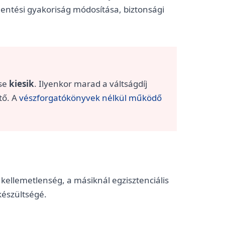
mentési gyakoriság módosítása, biztonsági
ése
kiesik
. Ilyenkor marad a váltságdíj
tő. A
vészforgatókönyvek nélkül működő
kellemetlenség, a másiknál egzisztenciális
készültségé.