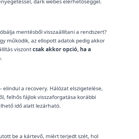
enyegetéssel, dark webes elérhetőséggel.
bálja mentésből visszaállítani a rendszert?
ogy működik, az ellopott adatok pedig akkor
lítás viszont
csak akkor opció, ha a
á
.
elindul a recovery. Hálózat elszigetelése,
ől, felhős fájlok visszaforgatása korábbi
lhető idő alatt lezárható.
tott be a kártevő, miért terjedt szét, hol