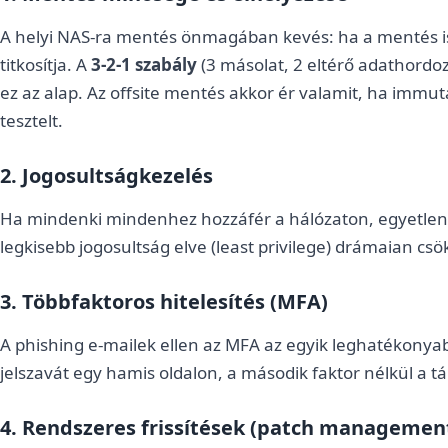
A helyi NAS-ra mentés önmagában kevés: ha a mentés is
titkosítja. A
3-2-1 szabály
(3 másolat, 2 eltérő adathordo
ez az alap. Az offsite mentés akkor ér valamit, ha immu
tesztelt.
2. Jogosultságkezelés
Ha mindenki mindenhez hozzáfér a hálózaton, egyetlen 
legkisebb jogosultság elve (least privilege) drámaian csö
3. Többfaktoros hitelesítés (MFA)
A phishing e-mailek ellen az MFA az egyik leghatékony
jelszavát egy hamis oldalon, a második faktor nélkül a 
4. Rendszeres frissítések (patch managemen