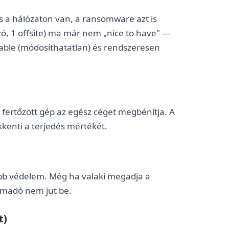
 a hálózaton van, a ransomware azt is
zó, 1 offsite) ma már nem „nice to have" —
table (módosíthatatlan) és rendszeresen
fertőzött gép az egész céget megbénítja. A
kkenti a terjedés mértékét.
abb védelem. Még ha valaki megadja a
támadó nem jut be.
t)