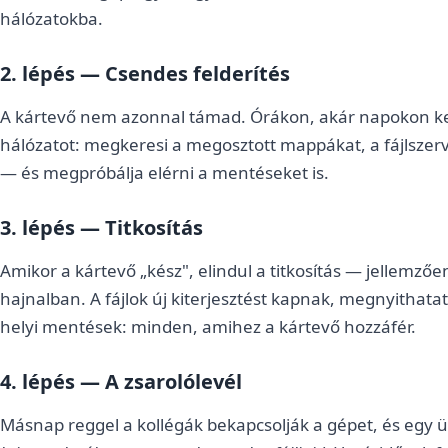
hálózatokba.
2. lépés — Csendes felderítés
A kártevő nem azonnal támad. Órákon, akár napokon ker
hálózatot: megkeresi a megosztott mappákat, a fájlszerve
— és megpróbálja elérni a mentéseket is.
3. lépés — Titkosítás
Amikor a kártevő „kész", elindul a titkosítás — jellemzőe
hajnalban. A fájlok új kiterjesztést kapnak, megnyithat
helyi mentések: minden, amihez a kártevő hozzáfér.
4. lépés — A zsarolólevél
Másnap reggel a kollégák bekapcsolják a gépet, és egy ü