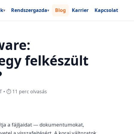
ok
Rendszergazda
Blog
Karrier
Kapcsolat
▾
▾
are:
egy felkészült
?
T • ⏱️ 11 perc olvasás
ítja a fájljaidat — dokumentumokat,
tel a visszafejtésért. A korai változatok