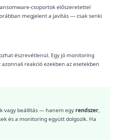
ransomware-csoportok előszeretettel
rábban megjelent a javítás — csak senki
ozhat észrevétlenül. Egy jó monitoring
az azonnali reakció ezekben az esetekben
k vagy beállítás — hanem egy
rendszer
,
sek és a monitoring együtt dolgozik. Ha