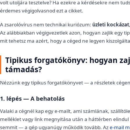
volt utoljára tesztelve? Ha ezekre a kérdésekre nem tu
érdemes végigolvasnod ezt a cikket.
A zsarolóvírus nem technikai kuriózum:
üzleti kockázat
Az alábbiakban végigvezetlek azon, hogyan zajlik egy ti
mit tehetsz ma azért, hogy a céged ne legyen kiszolgálta
Tipikus forgatókönyv: hogyan za
támadás?
Nézzünk egy tipikus forgatókönyvet — a részletek cégen
1. lépés — A behatolás
Valaki a cégnél kap egy e-mailt, ami számlának, szállító
melléklet vagy link megnyitása után a háttérben elindu
semmit — a gép ugyanúgy működik tovább. Az
e-mail m