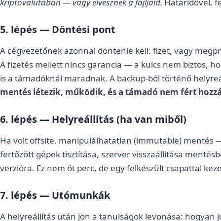
kriptovalutában — vagy elvesznek a fájljaid.
Határidővel, f
5. lépés — Döntési pont
A cégvezetőnek azonnal döntenie kell: fizet, vagy megpró
A fizetés mellett nincs garancia — a kulcs nem biztos, h
is a támadóknál maradnak. A backup-ból történő helyreál
mentés létezik, működik, és a támadó nem fért hozz
6. lépés — Helyreállítás (ha van miből)
Ha volt offsite, manipulálhatatlan (immutable) mentés — 
fertőzött gépek tisztítása, szerver visszaállítása mentésb
verzióra. Ez nem öt perc, de egy felkészült csapattal keze
7. lépés — Utómunkák
A helyreállítás után jön a tanulságok levonása: hogyan ju