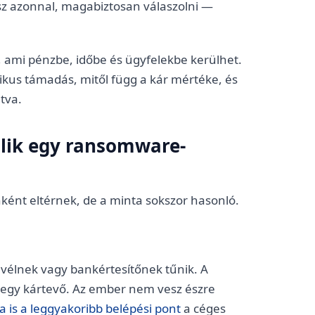
dsz azonnal, magabiztosan válaszolni —
, ami pénzbe, időbe és ügyfelekbe kerülhet.
pikus támadás, mitől függ a kár mértéke, és
tva.
jlik egy ransomware-
ként eltérnek, de a minta sokszor hasonló.
levélnek vagy bankértesítőnek tűnik. A
l egy kártevő. Az ember nem vesz észre
a is a leggyakoribb belépési pont
a céges