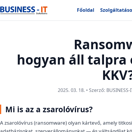
Főoldal
Szolgáltatás
Ransomw
hogyan áll talpra 
KKV
2025. 03. 18. • Szerző: BUSINESS-I
Mi is az a zsarolóvírus?
A zsarolóvírus (ransomware) olyan kártevő, amely titkos
adatbázisokat, szerverállományokat — és váltságdíjat köve